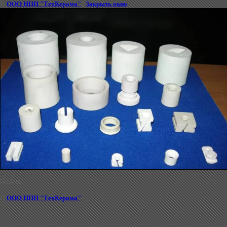
©
ООО НПП "ТехКерама"
|
Закрыть окно
hhhhhh
©
ООО НПП "ТехКерама"