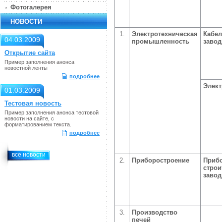
Фотогалерея
НОВОСТИ
1.
Электротехническая
Кабе
04.03.2009
промышленность
заво
Открытие сайта
Пример заполнения анонса
новостной ленты
подробнее
Элект
01.03.2009
Тестовая новость
Пример заполнения анонса тестовой
новости на сайте, с
форматированием текста.
подробнее
все новости
2.
Приборостроение
Приб
стро
заво
3.
Производство
печей