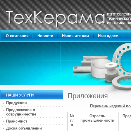
О компании
Новости
Напишите нам
Наш адрес
Приложения
НАШИ УСЛУГИ
Продукция
Перечень изделий п
Предложение о
сотрудничестве
№
Отрасль
Пре
п/
промышленности
Прайс-лист
п
Доска объявлений