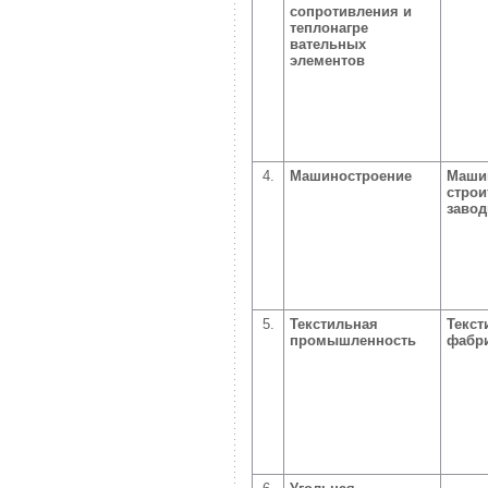
сопротивления и
теплонагре
вательных
элементов
4.
Машиностроение
Маши
стро
заво
5.
Текстильная
Текс
промышленность
фабр