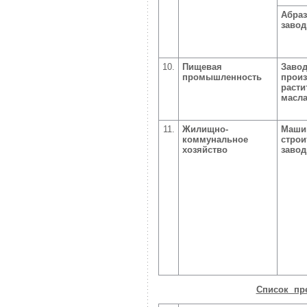
Абра
заво
10.
Пищевая
Заво
промышленность
произ
расти
масл
11.
Жилищно-
Маши
коммунальное
стро
хозяйство
заво
Список пр